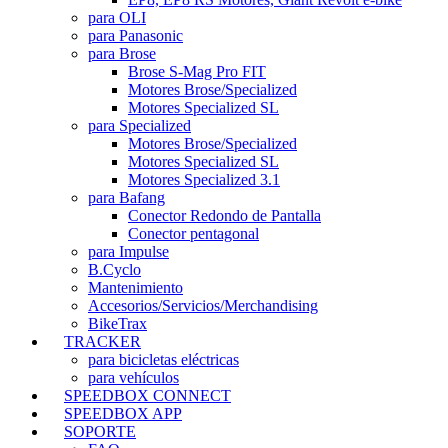
para OLI
para Panasonic
para Brose
Brose S-Mag Pro FIT
Motores Brose/Specialized
Motores Specialized SL
para Specialized
Motores Brose/Specialized
Motores Specialized SL
Motores Specialized 3.1
para Bafang
Conector Redondo de Pantalla
Conector pentagonal
para Impulse
B.Cyclo
Mantenimiento
Accesorios/Servicios/Merchandising
BikeTrax
TRACKER
para bicicletas eléctricas
para vehículos
SPEEDBOX CONNECT
SPEEDBOX APP
SOPORTE