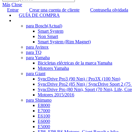
Más
Close
Entrar
Crear una cuenta de cliente
Contraseňa olvidada
GUÍA DE COMPRA
TUNING
para Bosch
(Actual)
Smart System
Non Smart
Smart System (Rim Magnet)
para Avinox
para TQ
para Yamaha
Bicicletas eléctricas de la marca Yamaha
Motores Yamaha
para Giant
SyncDrive Pro3 (90 Nm) / Pro3X (100 Nm)
SyncDrive Pro2 (85 Nm) / SyncDrive Sport 2 (7
SyncDrive Pro (80 Nm), Sport (70 Nm), Life, Cor
Motores 2015/2016
para Shimano
E8000
E7000
E6100
E6000
E5000
EP8, EP8 RS Motores, Giant Revolt e-bike