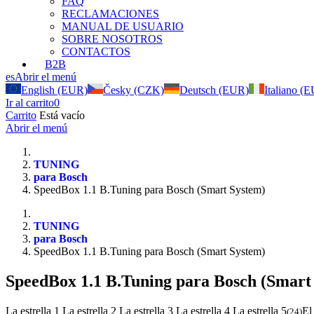
FAQ
RECLAMACIONES
MANUAL DE USUARIO
SOBRE NOSOTROS
CONTACTOS
B2B
es
Abrir el menú
English (EUR)
Česky (CZK)
Deutsch (EUR)
Italiano (
Ir al carrito
0
Carrito
Está vacío
Abrir el menú
TUNING
para Bosch
SpeedBox 1.1 B.Tuning para Bosch (Smart System)
TUNING
para Bosch
SpeedBox 1.1 B.Tuning para Bosch (Smart System)
SpeedBox 1.1 B.Tuning para Bosch (Smart
La estrella 1
La estrella 2
La estrella 3
La estrella 4
La estrella 5
El
(
24
)