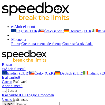
es
Abrir el menú
English (EUR)
Česky (CZK)
Deutsch (EUR)
Ital
Mi cuenta
Entrar
Crear una cuenta de cliente
Contraseňa olvidada
Buscar
es
Abrir el menú
English (EUR)
Česky (CZK)
Deutsch (EUR)
Italiano (
Ir al carrito
0
Carrito
Está vacío
Abrir el menú
Ir al carrito
0 €
0
Toggle Dropdown
Carrito
Está vacío
Buscar