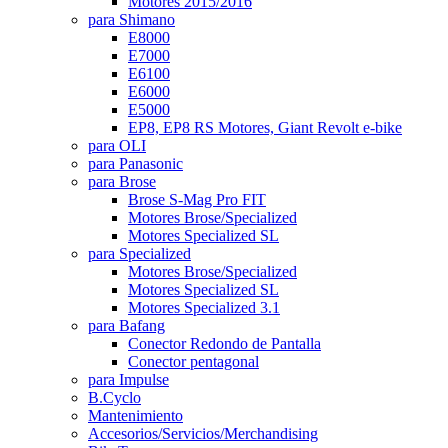
Motores 2015/2016
para Shimano
E8000
E7000
E6100
E6000
E5000
EP8, EP8 RS Motores, Giant Revolt e-bike
para OLI
para Panasonic
para Brose
Brose S-Mag Pro FIT
Motores Brose/Specialized
Motores Specialized SL
para Specialized
Motores Brose/Specialized
Motores Specialized SL
Motores Specialized 3.1
para Bafang
Conector Redondo de Pantalla
Conector pentagonal
para Impulse
B.Cyclo
Mantenimiento
Accesorios/Servicios/Merchandising