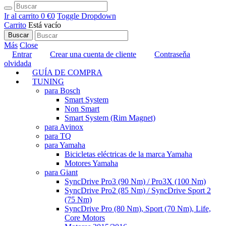
Ir al carrito
0 €
0
Toggle Dropdown
Carrito
Está vacío
Buscar
Más
Close
Entrar
Crear una cuenta de cliente
Contraseňa
olvidada
GUÍA DE COMPRA
TUNING
para Bosch
Smart System
Non Smart
Smart System (Rim Magnet)
para Avinox
para TQ
para Yamaha
Bicicletas eléctricas de la marca Yamaha
Motores Yamaha
para Giant
SyncDrive Pro3 (90 Nm) / Pro3X (100 Nm)
SyncDrive Pro2 (85 Nm) / SyncDrive Sport 2
(75 Nm)
SyncDrive Pro (80 Nm), Sport (70 Nm), Life,
Core Motors