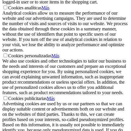
logged-in user or to store items in the shopping cart.
Cookies analíticas
Más
Analytical cookies allow us to measure the performance of our
website and our advertising campaigns. They are used to determine
the number of visits and sources of visits to our website. We process
the data obtained through these cookies in a summary manner,
without the use of identifiers that point to specific users of our
website. If you turn off the use of analytical cookies in relation to
your visit, we lose the ability to analyze performance and optimize
our actions.
Cookies personalizadas
Más
We also use cookies and other technologies to tailor our business to
the needs and interests of our customers and prepare an exceptional
shopping experience for you. By using personalized cookies, we
can avoid explaining unwanted information, such as inappropriate
product recommendations or useless special offers. In addition, the
use of personalized cookies allows us to offer you additional
features, such as product recommendations tailored to your needs.
Cookies publicitarias
Más
Advertising cookies are used by us or our partners so that we can
display suitable content or advertisements both on our website and
on the websites of third parties. Thanks to this, we can create
profiles based on your interests, so-called pseudonymized profiles.
Based on this information, it is usually not possible to immediately
identify you, because only pseudonymized data is used. If you do