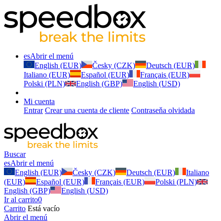
es
Abrir el menú
English (EUR)
Česky (CZK)
Deutsch (EUR)
Italiano (EUR)
Español (EUR)
Français (EUR)
Polski (PLN)
English (GBP)
English (USD)
Mi cuenta
Entrar
Crear una cuenta de cliente
Contraseňa olvidada
Buscar
es
Abrir el menú
English (EUR)
Česky (CZK)
Deutsch (EUR)
Italiano
(EUR)
Español (EUR)
Français (EUR)
Polski (PLN)
English (GBP)
English (USD)
Ir al carrito
0
Carrito
Está vacío
Abrir el menú