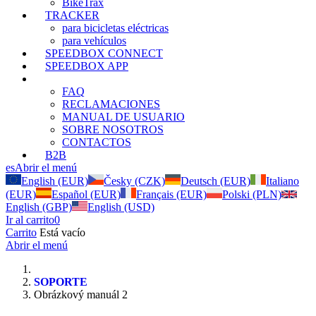
BikeTrax
TRACKER
para bicicletas eléctricas
para vehículos
SPEEDBOX CONNECT
SPEEDBOX APP
SOPORTE
FAQ
RECLAMACIONES
MANUAL DE USUARIO
SOBRE NOSOTROS
CONTACTOS
B2B
es
Abrir el menú
English (EUR)
Česky (CZK)
Deutsch (EUR)
Italiano
(EUR)
Español (EUR)
Français (EUR)
Polski (PLN)
English (GBP)
English (USD)
Ir al carrito
0
Carrito
Está vacío
Abrir el menú
SOPORTE
Obrázkový manuál 2