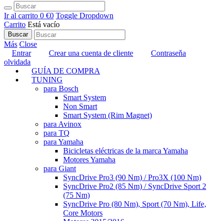
Ir al carrito
0 €
0
Toggle Dropdown
Carrito
Está vacío
Buscar
Más
Close
Entrar
Crear una cuenta de cliente
Contraseňa
olvidada
GUÍA DE COMPRA
TUNING
para Bosch
Smart System
Non Smart
Smart System (Rim Magnet)
para Avinox
para TQ
para Yamaha
Bicicletas eléctricas de la marca Yamaha
Motores Yamaha
para Giant
SyncDrive Pro3 (90 Nm) / Pro3X (100 Nm)
SyncDrive Pro2 (85 Nm) / SyncDrive Sport 2
(75 Nm)
SyncDrive Pro (80 Nm), Sport (70 Nm), Life,
Core Motors