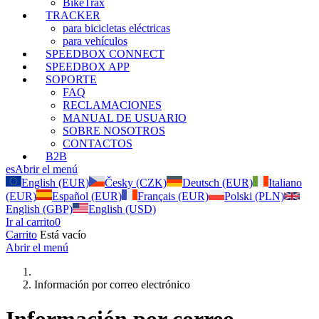
BikeTrax
TRACKER
para bicicletas eléctricas
para vehículos
SPEEDBOX CONNECT
SPEEDBOX APP
SOPORTE
FAQ
RECLAMACIONES
MANUAL DE USUARIO
SOBRE NOSOTROS
CONTACTOS
B2B
es
Abrir el menú
English (EUR)
Česky (CZK)
Deutsch (EUR)
Italiano
(EUR)
Español (EUR)
Français (EUR)
Polski (PLN)
English (GBP)
English (USD)
Ir al carrito
0
Carrito
Está vacío
Abrir el menú
Información por correo electrónico