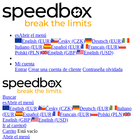
es
Abrir el menú
English (EUR)
Česky (CZK)
Deutsch (EUR)
Italiano (EUR)
Español (EUR)
Français (EUR)
Polski (PLN)
English (GBP)
English (USD)
Mi cuenta
Entrar
Crear una cuenta de cliente
Contraseňa olvidada
Buscar
es
Abrir el menú
English (EUR)
Česky (CZK)
Deutsch (EUR)
Italiano
(EUR)
Español (EUR)
Français (EUR)
Polski (PLN)
English (GBP)
English (USD)
Ir al carrito
0
Carrito
Está vacío
Abrir el menú