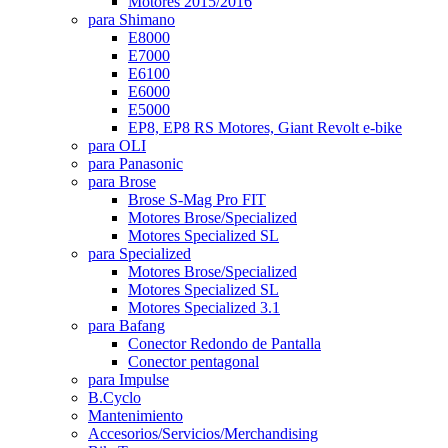
Motores 2015/2016
para Shimano
E8000
E7000
E6100
E6000
E5000
EP8, EP8 RS Motores, Giant Revolt e-bike
para OLI
para Panasonic
para Brose
Brose S-Mag Pro FIT
Motores Brose/Specialized
Motores Specialized SL
para Specialized
Motores Brose/Specialized
Motores Specialized SL
Motores Specialized 3.1
para Bafang
Conector Redondo de Pantalla
Conector pentagonal
para Impulse
B.Cyclo
Mantenimiento
Accesorios/Servicios/Merchandising