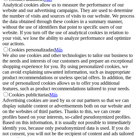
Analytical cookies allow us to measure the performance of our
website and our advertising campaigns. They are used to determine
the number of visits and sources of visits to our website. We process
the data obtained through these cookies in a summary manner,
without the use of identifiers that point to specific users of our
website. If you turn off the use of analytical cookies in relation to
your visit, we lose the ability to analyze performance and optimize
our actions.
Cookies personalizadas
Más
We also use cookies and other technologies to tailor our business to
the needs and interests of our customers and prepare an exceptional
shopping experience for you. By using personalized cookies, we
can avoid explaining unwanted information, such as inappropriate
product recommendations or useless special offers. In addition, the
use of personalized cookies allows us to offer you additional
features, such as product recommendations tailored to your needs.
Cookies publicitarias
Más
Advertising cookies are used by us or our partners so that we can
display suitable content or advertisements both on our website and
on the websites of third parties. Thanks to this, we can create
profiles based on your interests, so-called pseudonymized profiles.
Based on this information, it is usually not possible to immediately
identify you, because only pseudonymized data is used. If you do
not consent, you will not be the recipient of content and ads tailored