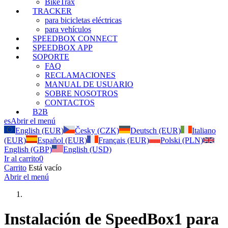
BikeTrax
TRACKER
para bicicletas eléctricas
para vehículos
SPEEDBOX CONNECT
SPEEDBOX APP
SOPORTE
FAQ
RECLAMACIONES
MANUAL DE USUARIO
SOBRE NOSOTROS
CONTACTOS
B2B
es
Abrir el menú
English (EUR)
Česky (CZK)
Deutsch (EUR)
Italiano
(EUR)
Español (EUR)
Français (EUR)
Polski (PLN)
English (GBP)
English (USD)
Ir al carrito
0
Carrito
Está vacío
Abrir el menú
Instalación de SpeedBox1 para