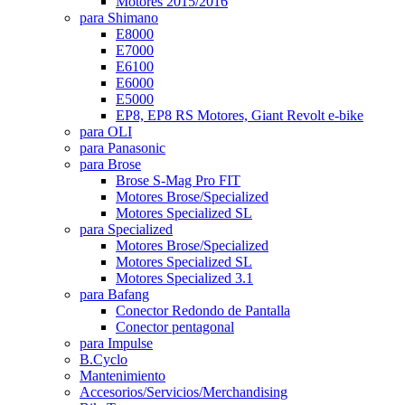
Motores 2015/2016
para Shimano
E8000
E7000
E6100
E6000
E5000
EP8, EP8 RS Motores, Giant Revolt e-bike
para OLI
para Panasonic
para Brose
Brose S-Mag Pro FIT
Motores Brose/Specialized
Motores Specialized SL
para Specialized
Motores Brose/Specialized
Motores Specialized SL
Motores Specialized 3.1
para Bafang
Conector Redondo de Pantalla
Conector pentagonal
para Impulse
B.Cyclo
Mantenimiento
Accesorios/Servicios/Merchandising