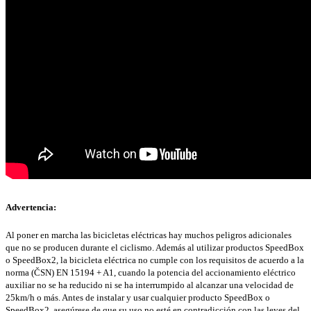
Advertencia:
Al poner en marcha las bicicletas eléctricas hay muchos peligros adicionales
que no se producen durante el ciclismo. Además al utilizar productos SpeedBox
o SpeedBox2, la bicicleta eléctrica no cumple con los requisitos de acuerdo a la
norma (ČSN) EN 15194 + A1, cuando la potencia del accionamiento eléctrico
auxiliar no se ha reducido ni se ha interrumpido al alcanzar una velocidad de
25km/h o más. Antes de instalar y usar cualquier producto SpeedBox o
SpeedBox2, asegúrese de que su uso no esté en contradicción con las leyes del