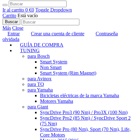
Ir al carrito
0 €
0
Toggle Dropdown
Carrito
Está vacío
Buscar
Más
Close
Entrar
Crear una cuenta de cliente
Contraseňa
olvidada
GUÍA DE COMPRA
TUNING
para Bosch
Smart System
Non Smart
Smart System (Rim Magnet)
para Avinox
para TQ
para Yamaha
Bicicletas eléctricas de la marca Yamaha
Motores Yamaha
para Giant
SyncDrive Pro3 (90 Nm) / Pro3X (100 Nm)
SyncDrive Pro2 (85 Nm) / SyncDrive Sport 2
(75 Nm)
SyncDrive Pro (80 Nm), Sport (70 Nm), Life,
Core Motors