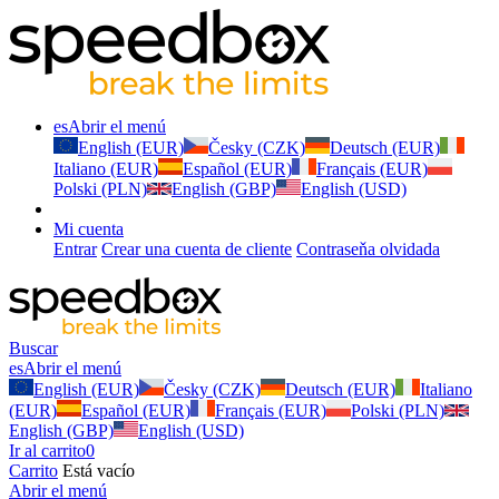
es
Abrir el menú
English (EUR)
Česky (CZK)
Deutsch (EUR)
Italiano (EUR)
Español (EUR)
Français (EUR)
Polski (PLN)
English (GBP)
English (USD)
Mi cuenta
Entrar
Crear una cuenta de cliente
Contraseňa olvidada
Buscar
es
Abrir el menú
English (EUR)
Česky (CZK)
Deutsch (EUR)
Italiano
(EUR)
Español (EUR)
Français (EUR)
Polski (PLN)
English (GBP)
English (USD)
Ir al carrito
0
Carrito
Está vacío
Abrir el menú