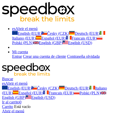
es
Abrir el menú
English (EUR)
Česky (CZK)
Deutsch (EUR)
Italiano (EUR)
Español (EUR)
Français (EUR)
Polski (PLN)
English (GBP)
English (USD)
Mi cuenta
Entrar
Crear una cuenta de cliente
Contraseňa olvidada
Buscar
es
Abrir el menú
English (EUR)
Česky (CZK)
Deutsch (EUR)
Italiano
(EUR)
Español (EUR)
Français (EUR)
Polski (PLN)
English (GBP)
English (USD)
Ir al carrito
0
Carrito
Está vacío
Abrir el menú