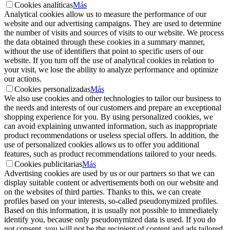
Cookies analíticas
Más
Analytical cookies allow us to measure the performance of our
website and our advertising campaigns. They are used to determine
the number of visits and sources of visits to our website. We process
the data obtained through these cookies in a summary manner,
without the use of identifiers that point to specific users of our
website. If you turn off the use of analytical cookies in relation to
your visit, we lose the ability to analyze performance and optimize
our actions.
Cookies personalizadas
Más
We also use cookies and other technologies to tailor our business to
the needs and interests of our customers and prepare an exceptional
shopping experience for you. By using personalized cookies, we
can avoid explaining unwanted information, such as inappropriate
product recommendations or useless special offers. In addition, the
use of personalized cookies allows us to offer you additional
features, such as product recommendations tailored to your needs.
Cookies publicitarias
Más
Advertising cookies are used by us or our partners so that we can
display suitable content or advertisements both on our website and
on the websites of third parties. Thanks to this, we can create
profiles based on your interests, so-called pseudonymized profiles.
Based on this information, it is usually not possible to immediately
identify you, because only pseudonymized data is used. If you do
not consent, you will not be the recipient of content and ads tailored