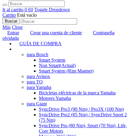
Ir al carrito
0 €
0
Toggle Dropdown
Carrito
Está vacío
Buscar
Más
Close
Entrar
Crear una cuenta de cliente
Contraseňa
olvidada
GUÍA DE COMPRA
TUNING
para Bosch
Smart System
Non Smart
(Actual)
Smart System (Rim Magnet)
para Avinox
para TQ
para Yamaha
Bicicletas eléctricas de la marca Yamaha
Motores Yamaha
para Giant
SyncDrive Pro3 (90 Nm) / Pro3X (100 Nm)
SyncDrive Pro2 (85 Nm) / SyncDrive Sport 2
(75 Nm)
SyncDrive Pro (80 Nm), Sport (70 Nm), Life,
Core Motors