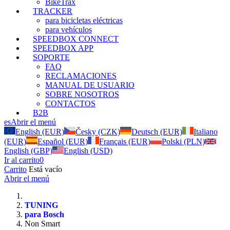
BikeTrax
TRACKER
para bicicletas eléctricas
para vehículos
SPEEDBOX CONNECT
SPEEDBOX APP
SOPORTE
FAQ
RECLAMACIONES
MANUAL DE USUARIO
SOBRE NOSOTROS
CONTACTOS
B2B
es
Abrir el menú
English (EUR)
Česky (CZK)
Deutsch (EUR)
Italiano
(EUR)
Español (EUR)
Français (EUR)
Polski (PLN)
English (GBP)
English (USD)
Ir al carrito
0
Carrito
Está vacío
Abrir el menú
TUNING
para Bosch
Non Smart