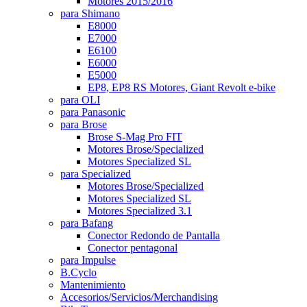
Motores 2015/2016
para Shimano
E8000
E7000
E6100
E6000
E5000
EP8, EP8 RS Motores, Giant Revolt e-bike
para OLI
para Panasonic
para Brose
Brose S-Mag Pro FIT
Motores Brose/Specialized
Motores Specialized SL
para Specialized
Motores Brose/Specialized
Motores Specialized SL
Motores Specialized 3.1
para Bafang
Conector Redondo de Pantalla
Conector pentagonal
para Impulse
B.Cyclo
Mantenimiento
Accesorios/Servicios/Merchandising