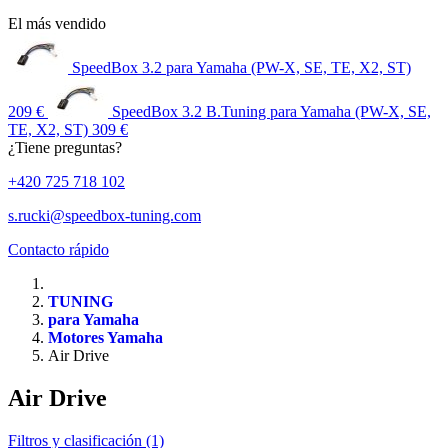
El más vendido
SpeedBox 3.2 para Yamaha (PW-X, SE, TE, X2, ST)
209 €
SpeedBox 3.2 B.Tuning para Yamaha (PW-X, SE,
TE, X2, ST)
309 €
¿Tiene preguntas?
+420 725 718 102
s.rucki@speedbox-tuning.com
Contacto rápido
TUNING
para Yamaha
Motores Yamaha
Air Drive
Air Drive
Filtros y clasificación (1)