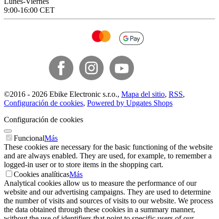
Lunes-Viernes
9:00-16:00 CET
©
2016 -
2026
Ebike Electronic s.r.o.
,
Mapa del sitio
,
RSS
,
Configuración de cookies
,
Powered by Upgates Shops
Configuración de cookies
Funcional
Más
These cookies are necessary for the basic functioning of the website
and are always enabled. They are used, for example, to remember a
logged-in user or to store items in the shopping cart.
Cookies analíticas
Más
Analytical cookies allow us to measure the performance of our
website and our advertising campaigns. They are used to determine
the number of visits and sources of visits to our website. We process
the data obtained through these cookies in a summary manner,
without the use of identifiers that point to specific users of our