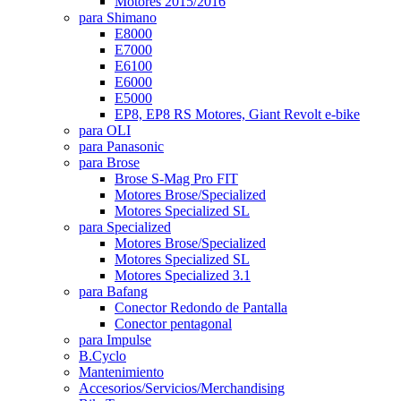
Motores 2015/2016
para Shimano
E8000
E7000
E6100
E6000
E5000
EP8, EP8 RS Motores, Giant Revolt e-bike
para OLI
para Panasonic
para Brose
Brose S-Mag Pro FIT
Motores Brose/Specialized
Motores Specialized SL
para Specialized
Motores Brose/Specialized
Motores Specialized SL
Motores Specialized 3.1
para Bafang
Conector Redondo de Pantalla
Conector pentagonal
para Impulse
B.Cyclo
Mantenimiento
Accesorios/Servicios/Merchandising