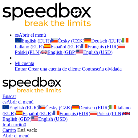
es
Abrir el menú
English (EUR)
Česky (CZK)
Deutsch (EUR)
Italiano (EUR)
Español (EUR)
Français (EUR)
Polski (PLN)
English (GBP)
English (USD)
Mi cuenta
Entrar
Crear una cuenta de cliente
Contraseňa olvidada
Buscar
es
Abrir el menú
English (EUR)
Česky (CZK)
Deutsch (EUR)
Italiano
(EUR)
Español (EUR)
Français (EUR)
Polski (PLN)
English (GBP)
English (USD)
Ir al carrito
0
Carrito
Está vacío
Abrir el menú