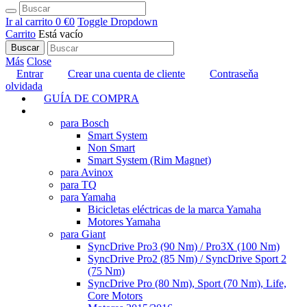
Ir al carrito
0 €
0
Toggle Dropdown
Carrito
Está vacío
Buscar
Más
Close
Entrar
Crear una cuenta de cliente
Contraseňa
olvidada
GUÍA DE COMPRA
TUNING
para Bosch
Smart System
Non Smart
Smart System (Rim Magnet)
para Avinox
para TQ
para Yamaha
Bicicletas eléctricas de la marca Yamaha
Motores Yamaha
para Giant
SyncDrive Pro3 (90 Nm) / Pro3X (100 Nm)
SyncDrive Pro2 (85 Nm) / SyncDrive Sport 2
(75 Nm)
SyncDrive Pro (80 Nm), Sport (70 Nm), Life,
Core Motors