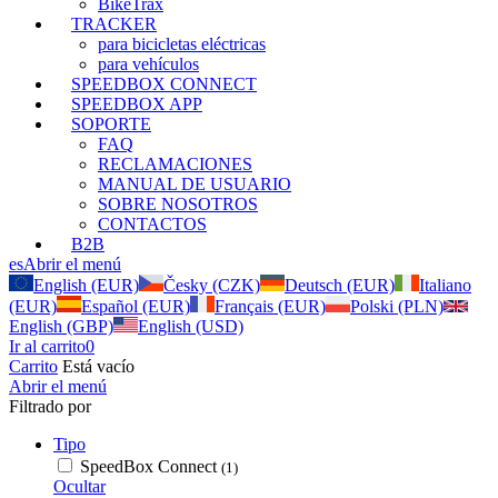
BikeTrax
TRACKER
para bicicletas eléctricas
para vehículos
SPEEDBOX CONNECT
SPEEDBOX APP
SOPORTE
FAQ
RECLAMACIONES
MANUAL DE USUARIO
SOBRE NOSOTROS
CONTACTOS
B2B
es
Abrir el menú
English (EUR)
Česky (CZK)
Deutsch (EUR)
Italiano
(EUR)
Español (EUR)
Français (EUR)
Polski (PLN)
English (GBP)
English (USD)
Ir al carrito
0
Carrito
Está vacío
Abrir el menú
Filtrado por
Tipo
SpeedBox Connect
(1)
Ocultar