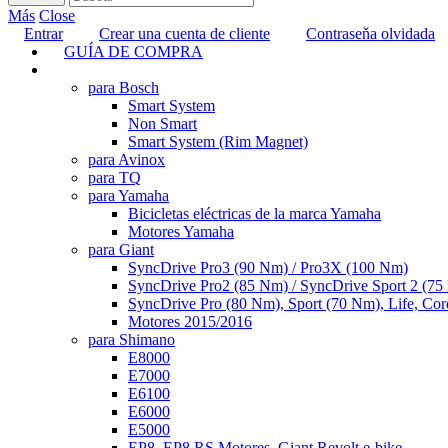
Más
Close
Entrar
Crear una cuenta de cliente
Contraseňa olvidada
GUÍA DE COMPRA
TUNING
para Bosch
Smart System
Non Smart
Smart System (Rim Magnet)
para Avinox
para TQ
para Yamaha
Bicicletas eléctricas de la marca Yamaha
Motores Yamaha
para Giant
SyncDrive Pro3 (90 Nm) / Pro3X (100 Nm)
SyncDrive Pro2 (85 Nm) / SyncDrive Sport 2 (7
SyncDrive Pro (80 Nm), Sport (70 Nm), Life, Cor
Motores 2015/2016
para Shimano
E8000
E7000
E6100
E6000
E5000
EP8, EP8 RS Motores, Giant Revolt e-bike