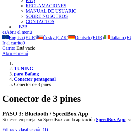
FAQ
RECLAMACIONES
MANUAL DE USUARIO
SOBRE NOSOTROS
CONTACTOS
B2B
es
Abrir el menú
English (EUR)
Česky (CZK)
Deutsch (EUR)
Italiano (
Ir al carrito
0
Carrito
Está vacío
Abrir el menú
TUNING
para Bafang
Conector pentagonal
Conector de 3 pines
Conector de 3 pines
PASO 3: Bluetooth / SpeedBox App
Si desea emparejar su SpeedBox con la aplicación
SpeedBox App
, 
Filtros y clasificación (1)