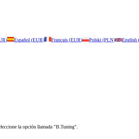
EUR)
Español (EUR)
Français (EUR)
Polski (PLN)
English
seleccione la opción llamada "B.Tuning".