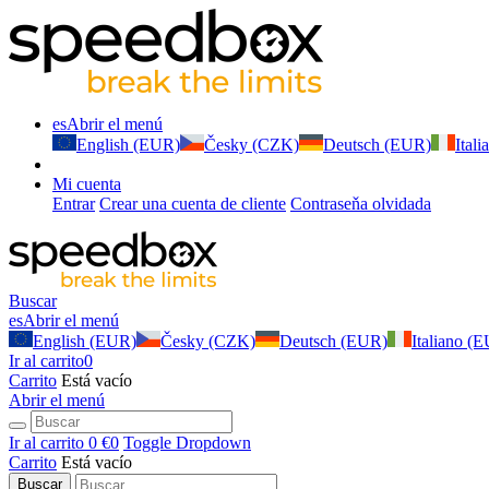
es
Abrir el menú
English (EUR)
Česky (CZK)
Deutsch (EUR)
Ital
Mi cuenta
Entrar
Crear una cuenta de cliente
Contraseňa olvidada
Buscar
es
Abrir el menú
English (EUR)
Česky (CZK)
Deutsch (EUR)
Italiano (
Ir al carrito
0
Carrito
Está vacío
Abrir el menú
Ir al carrito
0 €
0
Toggle Dropdown
Carrito
Está vacío
Buscar