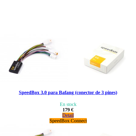
SpeedBox 3.0 para Bafang (conector de 3 pines)
En stock
179 €
Detail
SpeedBox Connect