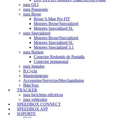
para OLI
para Panasonic
para Brose
Brose S-Mag Pro FIT
Motores Brose/Specialized
Motores Specialized SL
para Specialized
Motores Brose/Specialized
Motores Specialized SL
Motores Specialized 3.1
para Bafang
Conector Redondo de Pantalla
Conector pentagonal
para Impulse
B.Cyclo
Mantenimiento
Accesorios/Servicios/Merchandising
BikeTrax
TRACKER
para bicicletas eléctricas
para vehículos
SPEEDBOX CONNECT
SPEEDBOX APP
SOPORTE