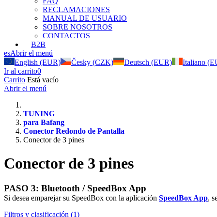
FAQ
RECLAMACIONES
MANUAL DE USUARIO
SOBRE NOSOTROS
CONTACTOS
B2B
es
Abrir el menú
English (EUR)
Česky (CZK)
Deutsch (EUR)
Italiano (
Ir al carrito
0
Carrito
Está vacío
Abrir el menú
TUNING
para Bafang
Conector Redondo de Pantalla
Conector de 3 pines
Conector de 3 pines
PASO 3: Bluetooth / SpeedBox App
Si desea emparejar su SpeedBox con la aplicación
SpeedBox App
, 
Filtros y clasificación (1)