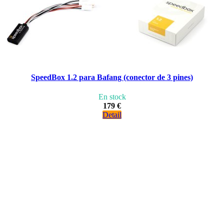
SpeedBox 1.2 para Bafang (conector de 3 pines)
En stock
179 €
Detail