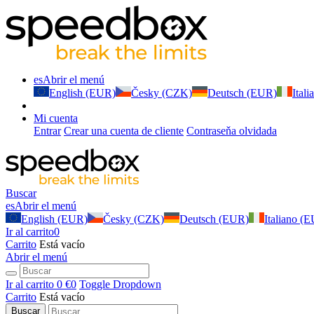
es
Abrir el menú
English (EUR)
Česky (CZK)
Deutsch (EUR)
Ital
Mi cuenta
Entrar
Crear una cuenta de cliente
Contraseňa olvidada
Buscar
es
Abrir el menú
English (EUR)
Česky (CZK)
Deutsch (EUR)
Italiano (
Ir al carrito
0
Carrito
Está vacío
Abrir el menú
Ir al carrito
0 €
0
Toggle Dropdown
Carrito
Está vacío
Buscar