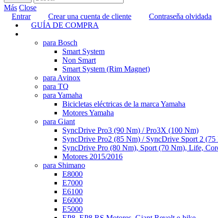
Más
Close
Entrar
Crear una cuenta de cliente
Contraseňa olvidada
GUÍA DE COMPRA
TUNING
para Bosch
Smart System
Non Smart
Smart System (Rim Magnet)
para Avinox
para TQ
para Yamaha
Bicicletas eléctricas de la marca Yamaha
Motores Yamaha
para Giant
SyncDrive Pro3 (90 Nm) / Pro3X (100 Nm)
SyncDrive Pro2 (85 Nm) / SyncDrive Sport 2 (7
SyncDrive Pro (80 Nm), Sport (70 Nm), Life, Cor
Motores 2015/2016
para Shimano
E8000
E7000
E6100
E6000
E5000
EP8, EP8 RS Motores, Giant Revolt e-bike