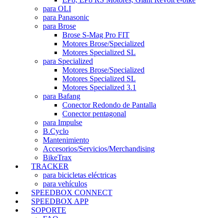
para OLI
para Panasonic
para Brose
Brose S-Mag Pro FIT
Motores Brose/Specialized
Motores Specialized SL
para Specialized
Motores Brose/Specialized
Motores Specialized SL
Motores Specialized 3.1
para Bafang
Conector Redondo de Pantalla
Conector pentagonal
para Impulse
B.Cyclo
Mantenimiento
Accesorios/Servicios/Merchandising
BikeTrax
TRACKER
para bicicletas eléctricas
para vehículos
SPEEDBOX CONNECT
SPEEDBOX APP
SOPORTE