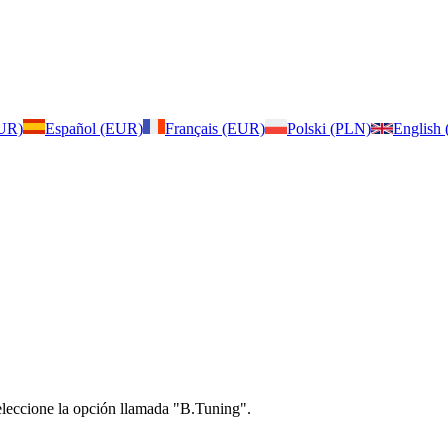
EUR)
Español (EUR)
Français (EUR)
Polski (PLN)
English
seleccione la opción llamada "B.Tuning".