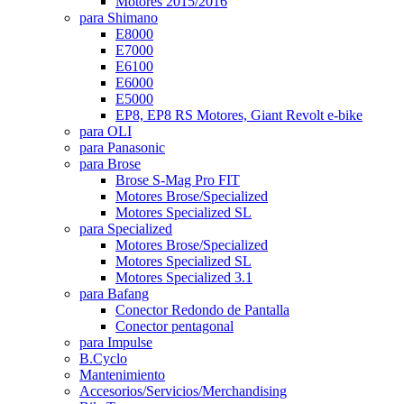
Motores 2015/2016
para Shimano
E8000
E7000
E6100
E6000
E5000
EP8, EP8 RS Motores, Giant Revolt e-bike
para OLI
para Panasonic
para Brose
Brose S-Mag Pro FIT
Motores Brose/Specialized
Motores Specialized SL
para Specialized
Motores Brose/Specialized
Motores Specialized SL
Motores Specialized 3.1
para Bafang
Conector Redondo de Pantalla
Conector pentagonal
para Impulse
B.Cyclo
Mantenimiento
Accesorios/Servicios/Merchandising