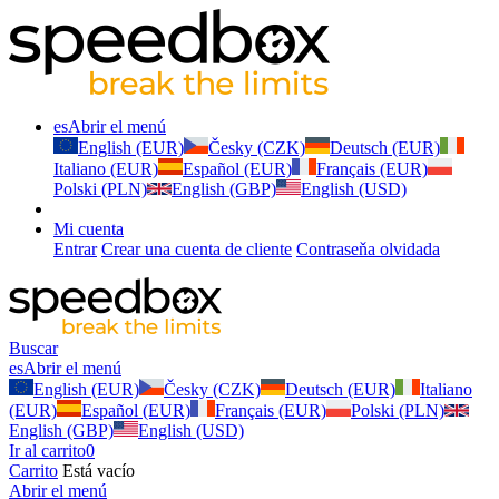
es
Abrir el menú
English (EUR)
Česky (CZK)
Deutsch (EUR)
Italiano (EUR)
Español (EUR)
Français (EUR)
Polski (PLN)
English (GBP)
English (USD)
Mi cuenta
Entrar
Crear una cuenta de cliente
Contraseňa olvidada
Buscar
es
Abrir el menú
English (EUR)
Česky (CZK)
Deutsch (EUR)
Italiano
(EUR)
Español (EUR)
Français (EUR)
Polski (PLN)
English (GBP)
English (USD)
Ir al carrito
0
Carrito
Está vacío
Abrir el menú