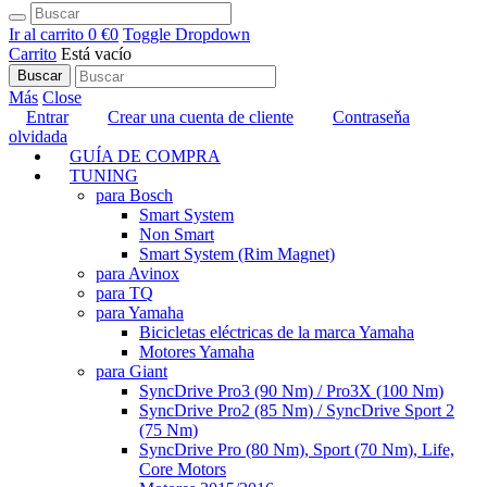
Ir al carrito
0 €
0
Toggle Dropdown
Carrito
Está vacío
Buscar
Más
Close
Entrar
Crear una cuenta de cliente
Contraseňa
olvidada
GUÍA DE COMPRA
TUNING
para Bosch
Smart System
Non Smart
Smart System (Rim Magnet)
para Avinox
para TQ
para Yamaha
Bicicletas eléctricas de la marca Yamaha
Motores Yamaha
para Giant
SyncDrive Pro3 (90 Nm) / Pro3X (100 Nm)
SyncDrive Pro2 (85 Nm) / SyncDrive Sport 2
(75 Nm)
SyncDrive Pro (80 Nm), Sport (70 Nm), Life,
Core Motors