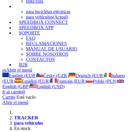
BikeTrax
TRACKER
para bicicletas eléctricas
para vehículos
(Actual)
SPEEDBOX CONNECT
SPEEDBOX APP
SOPORTE
FAQ
RECLAMACIONES
MANUAL DE USUARIO
SOBRE NOSOTROS
CONTACTOS
B2B
es
Abrir el menú
English (EUR)
Česky (CZK)
Deutsch (EUR)
Italiano
(EUR)
Español (EUR)
Français (EUR)
Polski (PLN)
English (GBP)
English (USD)
Ir al carrito
0
Carrito
Está vacío
Abrir el menú
TRACKER
para vehículos
En stock